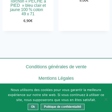
5,00
€
Torchon « PECHE à
PIED » bleu clair et
jaune 100 % coton
49 x 71
6,90
€
Conditions générales de vente
Mentions Légales
Politique de confidentialité
Nous utilisons des cookies pour vous garantir la meilleure
expérience sur notre site web. Si vous continuez à utiliser ce
site, nous supposerons que vous en êtes satisfait.
Contact
Ok
Politique de confidentialité